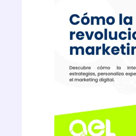
Cómo
la
Inteligencia
Artificial
está
revolucionando
el
marketing
digital