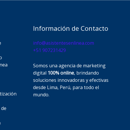
Información de Contacto
e
info@asistentesenlinea.com​
+51 907231429
o
ínea
Somos una agencia de marketing
s
digital
100% online
, brindando
soluciones innovadoras y efectivas
desde Lima, Perú, para todo el
tización
mundo.
 de
a