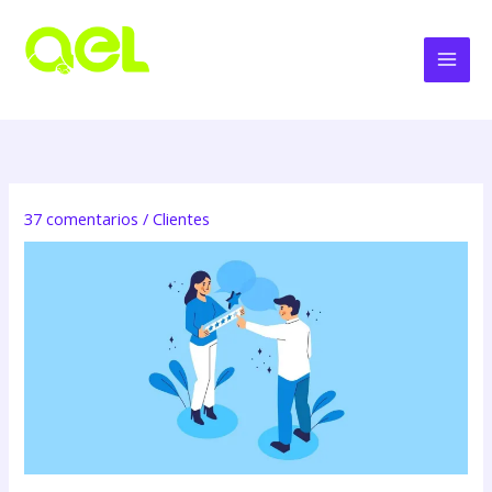
Ir
al
contenido
37 comentarios
/
Clientes